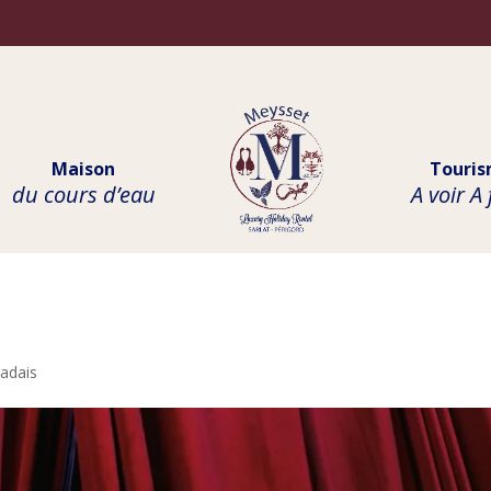
Maison
Touri
du cours d’eau
A voir A 
E
ladais