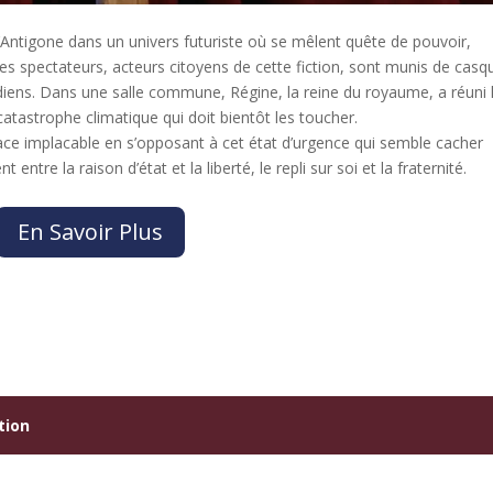
’Antigone dans un univers futuriste où se mêlent quête de pouvoir,
es spectateurs, acteurs citoyens de cette fiction, sont munis de casq
diens. Dans une salle commune, Régine, la reine du royaume, a réuni 
 catastrophe climatique qui doit bientôt les toucher.
face implacable en s’opposant à cet état d’urgence qui semble cacher
ntre la raison d’état et la liberté, le repli sur soi et la fraternité.
En Savoir Plus
tion