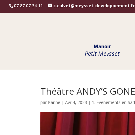
07 87 07 34 11
c.calvet@meysset-developpement.fr
Manoir
Petit Meysset
Théâtre ANDY’S GON
par
Karine
|
Avr 4, 2023
|
1. Événements en Sar