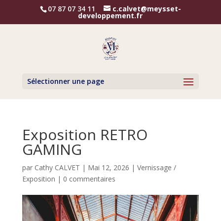
07 87 07 34 11
c.calvet@meysset-
developpement.fr
Sélectionner une page
Exposition RETRO
GAMING
par
Cathy CALVET
|
Mai 12, 2026
|
Vernissage /
Exposition
|
0 commentaires