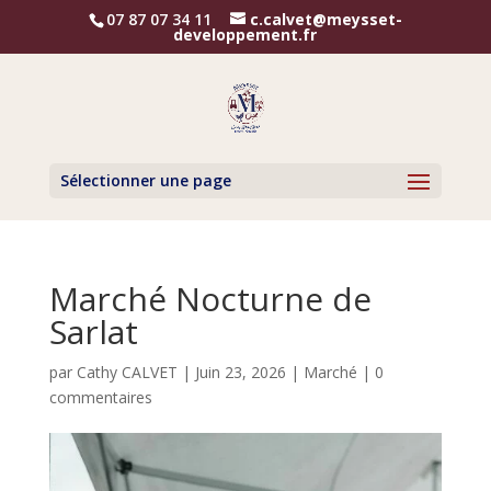
07 87 07 34 11
c.calvet@meysset-
developpement.fr
Sélectionner une page
Marché Nocturne de
Sarlat
par
Cathy CALVET
|
Juin 23, 2026
|
Marché
|
0
commentaires