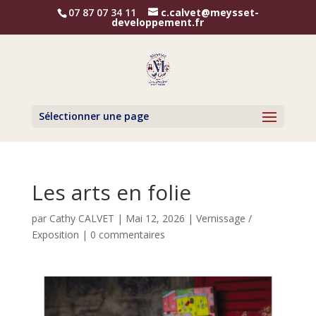
07 87 07 34 11
c.calvet@meysset-
developpement.fr
Sélectionner une page
Les arts en folie
par
Cathy CALVET
|
Mai 12, 2026
|
Vernissage /
Exposition
|
0 commentaires